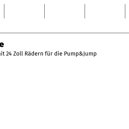
Bike Service
MTB Academy
About
se
mit 24 Zoll Rädern für die Pump&Jump 