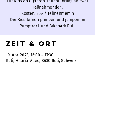
Für Kids ab 8 Jahren. Durchführung ab zwei
Teilnehmenden.
Kosten: 35.- / Teilnehmer*in
Die Kids lernen pumpen und jumpen im
Pumptrack und Bikepark Rüti.
Zeit & Ort
19. Apr. 2023, 16:00 – 17:30
Rüti, Hilaria-Allee, 8630 Rüti, Schweiz
Bam-Bike Service by Dominik Widmer
Batzberg 1
8636 Wald ZH
077 460 72 56
info@bam-bike.ch