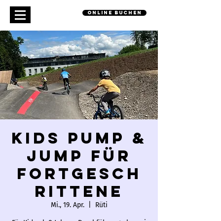
online buchen
Kids Pump &
Jump für
Fortgesch
rittene
Mi., 19. Apr.
  |  
Rüti