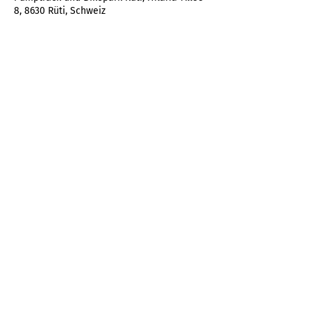
8, 8630 Rüti, Schweiz
Bam-Bike Service by Dominik Widmer
Batzberg 1
8636 Wald ZH
077 460 72 56
info@bam-bike.ch
Akzeptierte Zahlungen