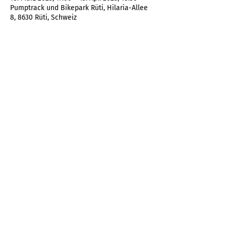
Pumptrack und Bikepark Rüti, Hilaria-Allee
8, 8630 Rüti, Schweiz
Bam-Bike Service by Dominik Widmer
Batzberg 1
8636 Wald ZH
077 460 72 56
info@bam-bike.ch
Akzeptierte Zahlungen