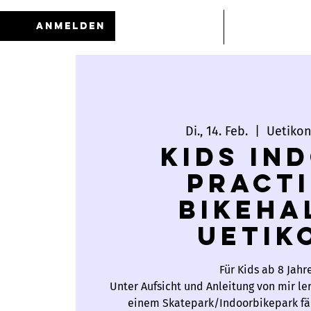
Anmelden
HOME
News
Di., 14. Feb.
  |  
Uetiko
Kids In
Pract
Bikeha
Uetik
Für Kids ab 8 Jahr
Unter Aufsicht und Anleitung von mir le
einem Skatepark/Indoorbikepark fäh