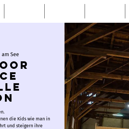
Bike Service
MTB Academy
About
n am See
door
ice
lle
on
en.
rnen die Kids wie man in
rt und steigern ihre