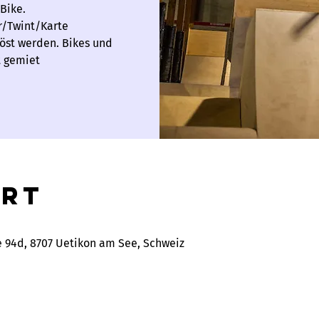
Bike.
ar/Twint/Karte
löst werden. Bikes und
t gemiet
Ort
e 94d, 8707 Uetikon am See, Schweiz