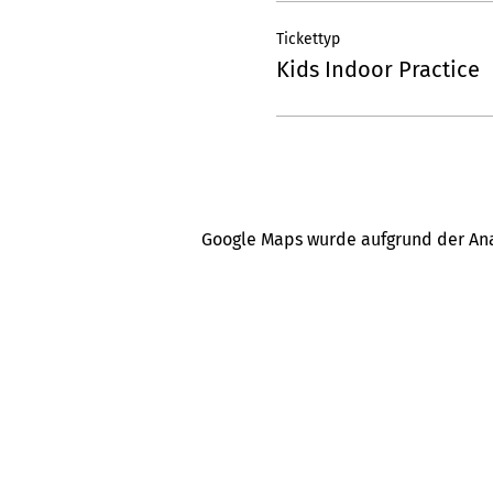
Tickettyp
Kids Indoor Practice
Google Maps wurde aufgrund der Anal
Bam-Bike Service by Dominik
Batzberg 1
Ko
8636 Wald ZH
CH