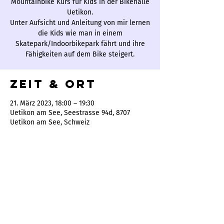
Mountainbike Kurs für Kids in der Bikehalle
Uetikon.
Unter Aufsicht und Anleitung von mir lernen
die Kids wie man in einem
Skatepark/Indoorbikepark fährt und ihre
Fähigkeiten auf dem Bike steigert.
Zeit & Ort
21. März 2023, 18:00 – 19:30
Uetikon am See, Seestrasse 94d, 8707
Uetikon am See, Schweiz
Bam-Bike Service by Dominik Widmer
Batzberg 1
8636 Wald ZH