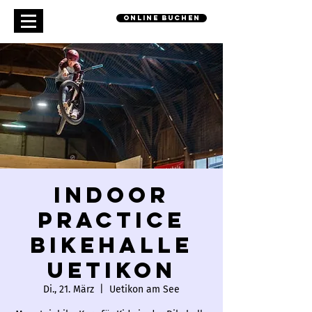
online buchen
Indoor
Practice
Bikehalle
Uetikon
Di., 21. März
  |  
Uetikon am See